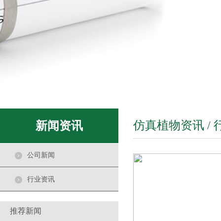
室内仿真植物景观作用
2020-12-18
中国城市化水平越来越高，城市绿化休闲
用地和居住用地、工业
仿真竹子是一种特殊设计的景观
2021-01-21
仿真竹子是一种特殊设计的墙，是由绿色
植物组成的。经过设计
仿真植物资讯 /
新闻资讯
仿真植物摆放
2021-01-20
公司新闻
仿真植物摆放位置和场地，周围的环境
布置， 客厅是全家人常
行业资讯
购买仿真植物的四大理由
2021-01-19
推荐新闻
现在仿真植物作为一种园林艺术时尚的