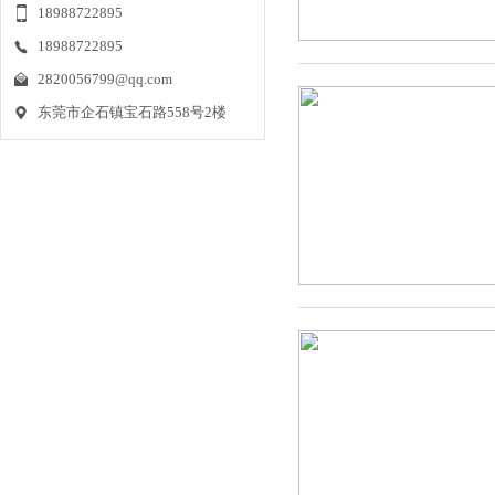
2021-01-15
18988722895
现代生活的节奏随着社会进步的步伐不断
18988722895
地加快，忙人跟懒人也
2820056799@qq.com
仿真植物墙制作流程
东莞市企石镇宝石路558号2楼
2020-12-25
首先配合周围环境设计仿真植物墙效果
图、颜色、造型要与周围
了解仿真竹子的市场批发价格
2020-12-24
如果想要很好的了解仿真竹子的市场批发
价格，那么你就得先要
仿真植物在我国的运用
2020-12-24
仿真植物在我国的运用，人们并不陌生，
其中当属仿真花的运用