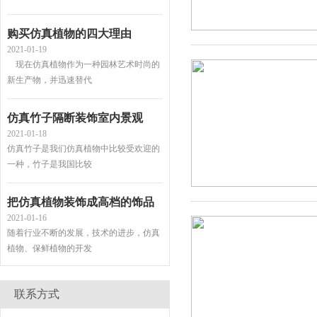
购买仿真植物的四大理由
2021-01-19
现在仿真植物作为一种园林艺术时尚的
新生产物，并迅速替代
仿真竹子隔断装饰室内景观
2021-01-18
仿真竹子是我们仿真植物中比较受欢迎的
一种，竹子是我国比较
把仿真植物装饰成高档的饰品
2021-01-16
随着行业不断的发展，技术的进步，仿真
植物、保鲜植物的开发
仿真竹子的市场现状
2021-01-15
由于市场需求的不断扩大，一批有眼光的
联系方式
商人涉入本行业，开始