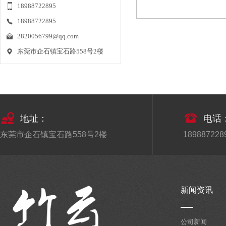
18988722895
仿真植物造景装饰功能竟如此强大
18988722895
2021-01-15
2820056799@qq.com
现代生活的节奏随着社会进步的步伐不断
东莞市企石镇宝石路558号2楼
地加快，忙人跟懒人也
仿真植物墙制作流程
2020-12-25
首先配合周围环境设计仿真植物墙效果
图、颜色、造型要与周围
地址：
电话
东莞市企石镇宝石路558号2楼
1898872289
了解仿真竹子的市场批发价格
2020-12-24
如果想要很好的了解仿真竹子的市场批发
价格，那么你就得先要
新闻资讯
仿真植物在我国的运用
2020-12-24
公司新闻
仿真植物在我国的运用，人们并不陌生，