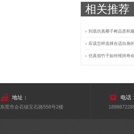
相关推荐
室内仿真植物景观作用
2020-12-18
中国城市化水平越来越高，城市绿化休闲
用地和居住用地、工业
到底仿真椰子树品质和
仿真竹子是一种特殊设计的景观
应该怎样选择合适自身
2021-01-21
仿真假竹子如何维持寿
仿真竹子是一种特殊设计的墙，是由绿色
植物组成的。经过设计
仿真植物摆放
2021-01-20
仿真植物摆放位置和场地，周围的环境
地址：
电话
布置， 客厅是全家人常
东莞市企石镇宝石路558号2楼
1898872289
购买仿真植物的四大理由
2021-01-19
现在仿真植物作为一种园林艺术时尚的