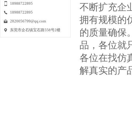
18988722895
不断扩充企
现代生活的节奏随着社会进步的步伐不断
地加快，忙人跟懒人也
18988722895
拥有规模的
2820056799@qq.com
仿真植物墙制作流程
的质量确保
东莞市企石镇宝石路558号2楼
2020-12-25
首先配合周围环境设计仿真植物墙效果
品，各位就
图、颜色、造型要与周围
各位在找仿
了解仿真竹子的市场批发价格
解真实的产
2020-12-24
如果想要很好的了解仿真竹子的市场批发
价格，那么你就得先要
仿真植物在我国的运用
2020-12-24
仿真植物在我国的运用，人们并不陌生，
其中当属仿真花的运用
仿真植物墙在家里面装饰有什么好处吗