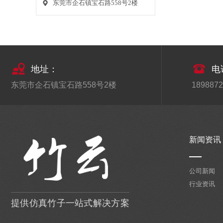
东莞市企石镇宝石路558号2楼
2020-12-25
首先配合周围环境设计仿真植物墙效果
图、颜色、造型要与周围
了解仿真竹子的市场批发价格
2020-12-24
地址：
电
如果想要很好的了解仿真竹子的市场批发
东莞市企石镇宝石路558号2楼
1898872
价格，那么你就得先要
仿真植物在我国的运用
2020-12-24
仿真植物在我国的运用，人们并不陌生，
新闻资讯
其中当属仿真花的运用
公司新闻
仿真植物墙在家里面装饰有什么好处吗
行业资讯
2020-12-23
仿真植物墙使用起来也方便、简单，装饰
提供仿真竹子一站式解决方案
效果就和绿色的植物是