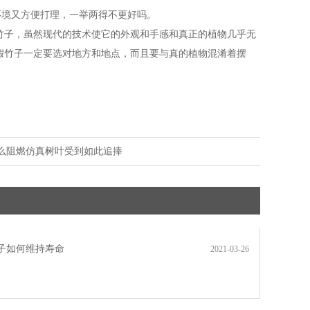
环境又方便打理，一举两得不更好吗。
竹子，虽然现代的技术使它的外观和手感和真正的植物几乎无
假竹子一定要选对地方和地点，而且要与真的植物混淆着摆
么阻燃仿真树叶受到如此追捧
子如何维持寿命
2021-03-26