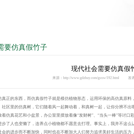
需要仿真假竹子
现代社会需要仿真假
来源：http://www.gdzhuy.com/gsxw/192.html
发表
仿真正的东西，而仿真假竹子就是模仿植物形态，运用环保的高仿真原料
、社区里的仿真树，它们随着风一起舞动着，和真树一起，让你分辨不出
着仿真花艺和小盆景，办公室里摆放着像“发财树”、“当头一棒”等讨口
进步了人也变懒了，连养点小植物都不愿意去打理。事实上，我并不这么
社会的进步而不断加快，同时也在不断加大人们努力追求美好生活的压力