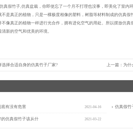
些仿真假竹子,仿真盆栽，你即使忘了一个月不打理也没事，即美化了室内
就不是真正的植物，只是一棵极度相像的塑料，树脂等材料制成的仿真假
并不像真正的植物一样进行光合作，拥有进化空气的用处。所以摆放仿真
着清新的空气和优美的环境。
样选择合适自身的仿真竹子厂家?
上一篇：
为什
到底有没有危害
仿真假竹
2021-04-16
好的仿真假竹子该从什
2021-03-22