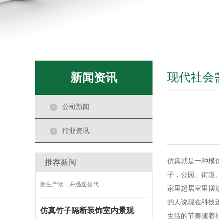
用地和居住用地、工业
仿真竹子是一种特殊设计的景观
2021-01-21
仿真竹子是一种特殊设计的墙，是由绿色
植物组成的。经过设计
现代社会
新闻资讯
仿真植物摆放
2021-01-20
仿真植物摆放位置和场地，周围的环境
公司新闻
布置， 客厅是全家人常
行业资讯
购买仿真植物的四大理由
2021-01-19
仿真就是一种模
推荐新闻
现在仿真植物作为一种园林艺术时尚的
子，公园、街道
新生产物，并迅速替代
家里起居室里摆放
仿真竹子隔断装饰室内景观
的人说现在科技
2021-01-18
生活的节奏随着