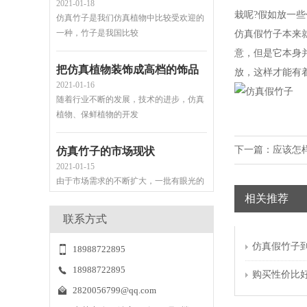
仿真竹子是我们仿真植物中比较受欢迎的
栽呢?假如放一
一种，竹子是我国比较
仿真假竹子本来
意，但是它本身
把仿真植物装饰成高档的饰品
2021-01-16
放，这样才能有
随着行业不断的发展，技术的进步，仿真
植物、保鲜植物的开发
仿真竹子的市场现状
下一篇：
应该怎
2021-01-15
由于市场需求的不断扩大，一批有眼光的
商人涉入本行业，开始
相关推荐
联系方式
仿真植物造景装饰功能竟如此强大
2021-01-15
仿真假竹子
18988722895
现代生活的节奏随着社会进步的步伐不断
地加快，忙人跟懒人也
18988722895
购买性价比
2820056799@qq.com
仿真植物墙制作流程